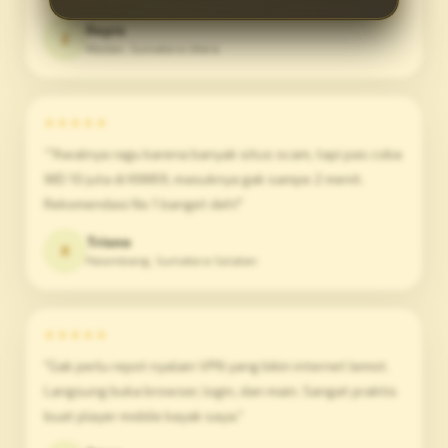
Repis
Z
Medan, Sumatera Utara
★★★★★
“"Awalnya ragu karena banyak situs scam, tapi pas coba
WD 10 juta di KIW69, masuknya gak sampe 2 menit.
Rekomendasi No 1 banget deh!"
Trisno
X
Palembang, Sumatera Selatan
★★★★★
"Gak perlu repot nyalain VPN yang bikin internet lemot.
Langsung buka browser, login, dan main. Sangat praktis
buat player mobile kayak saya."