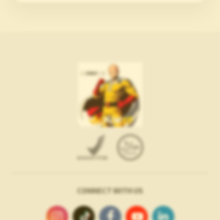
CONNECT WITH US